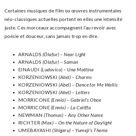
Certaines musiques de film ou œuvres instrumentales
néo-classiques actuelles portent en elles une intensité
juste. Ces morceaux accompagnent l’au revoir avec
poésie et douceur, sans jamais trop en dire.
ARNALDS
(Ólafur)
–
Near Light
ARNALDS
(Ólafur)
–
Saman
EINAUDI
(Ludovico)
–
Una Mattina
KORZENIOWSKI
(Abel)
–
Charms
KORZENIOWSKI
(Abel)
–
Dance for Me Wallis
KORZENIOWSKI
(Abel)
–
Letters
MORRICONE
(Ennio)
–
Gabriel’s Oboe
MORRICONE
(Ennio)
–
La Califfa
NEWMAN
(Thomas)
–
Any Other Name
RICHTER
(Max)
–
On the Nature of Daylight
UMEBAYASHI
(Shigeru)
–
Yumeji’s Theme