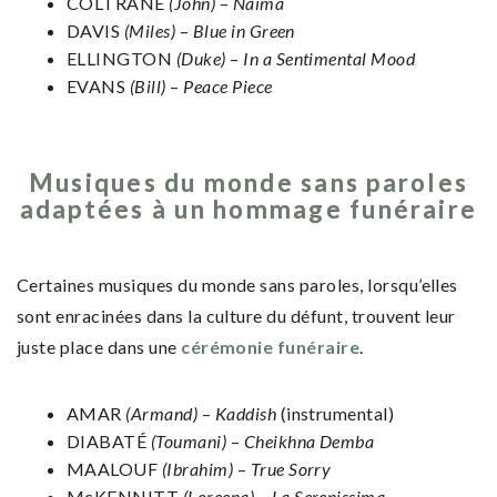
COLTRANE
(John)
–
Naima
DAVIS
(Miles)
–
Blue in Green
ELLINGTON
(Duke)
–
In a Sentimental Mood
EVANS
(Bill)
–
Peace Piece
Musiques du monde sans paroles
adaptées à un hommage funéraire
Certaines musiques du monde sans paroles, lorsqu’elles
sont enracinées dans la culture du défunt, trouvent leur
juste place dans une
cérémonie funéraire
.
AMAR
(Armand)
–
Kaddish
(instrumental)
DIABATÉ
(Toumani)
–
Cheikhna Demba
MAALOUF
(Ibrahim)
–
True Sorry
McKENNITT
(Loreena)
–
La Serenissima