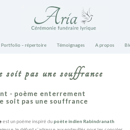
Portfolio – répertoire
Témoignages
A propos
Bl
 soit pas une souffrance
nt - poème enterrement
 soit pas une souffrance
e
est un poème inspiré du
poète indien Rabindranath
gesse, le défunt s’adresse aux endeuillés pour les consoler