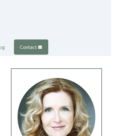
og
Contact 🕿